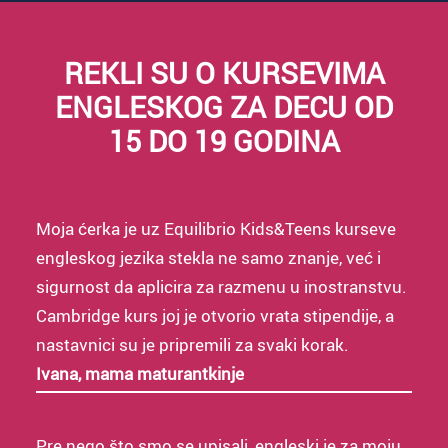
REKLI SU O KURSEVIMA
ENGLESKOG ZA DECU OD
15 DO 19 GODINA
Moja ćerka je uz Equilibrio Kids&Teens kurseve
engleskog jezika stekla ne samo znanje, već i
sigurnost da aplicira za razmenu u inostranstvu.
Cambridge kurs joj je otvorio vrata stipendije, a
nastavnici su je pripremili za svaki korak.
Ivana, mama maturantkinje
Pre nego što smo se upisali, engleski je za moju