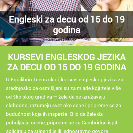
Engleski za decu od 15 do 19
godina
KURSEVI ENGLESKOG JEZIKA
ZA DECU OD 15 DO 19 GODINA
U Equilibrio Teens školi, kursevi engleskog jezika za
srednjoškolce osmišljeni su za mlade koji žele više
od školskog gradiva — žele da se izražavaju
slobodno, razumeju svet oko sebe i pripreme se za
budućnost koja ih inspiriše. Bilo da žele da
poboljšaju ocene, pripreme se za Cambridge ispit,
apliciraju za stipendije ili jednostavno govore