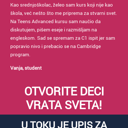
Kao srednjoškolac, želeo sam kurs koji nije kao
škola, već nešto što me priprema za stvarni svet.
Na Teens Advanced kursu sam naučio da
diskutujem, pišem eseje i razmišljam na
engleskom. Sad se spremam za C1 ispit jer sam
popravio nivo i prebacio se na Cambridge
program.
Vanja, student
OTVORITE DECI
VRATA SVETA!
U TOKU JE UPIS ZA