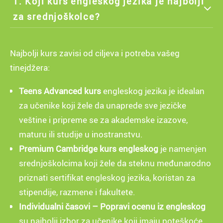
1. Koji kurs engleskog jezika je najbolji
za srednjoškolce?
Najbolji kurs zavisi od ciljeva i potreba vašeg
tinejdžera:
Teens Advanced kurs
engleskog jezika je idealan
za učenike koji žele da unaprede sve jezičke
veštine i pripreme se za akademske izazove,
maturu ili studije u inostranstvu.
Premium Cambridge kurs engleskog
je namenjen
srednjoškolcima koji žele da steknu međunarodno
priznati sertifikat engleskog jezika, koristan za
stipendije, razmene i fakultete.
Individualni časovi – Popravi ocenu iz engleskog
su najbolji izbor za učenike koji imaju poteškoće