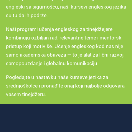
engleski sa sigurnošću, naši kursevi engleskog jezika
su tu da ih podrže.
Naši programi učenja engleskog za tinejdžejere
kombinuju ozbiljan rad, relevantne teme i mentorski
pristup koji motiviše. Učenje engleskog kod nas nije
samo akademska obaveza — to je alat za lični razvoj,
samopouzdanje i globalnu komunikaciju.
Pogledajte u nastavku naše kurseve jezika za
srednjoškolce i pronađite onaj koji najbolje odgovara
vašem tinejdžeru.