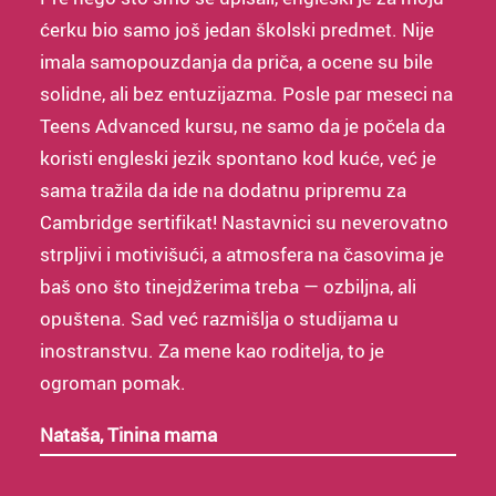
ćerku bio samo još jedan školski predmet. Nije
imala samopouzdanja da priča, a ocene su bile
solidne, ali bez entuzijazma. Posle par meseci na
Teens Advanced kursu, ne samo da je počela da
koristi engleski jezik spontano kod kuće, već je
sama tražila da ide na dodatnu pripremu za
Cambridge sertifikat! Nastavnici su neverovatno
strpljivi i motivišući, a atmosfera na časovima je
baš ono što tinejdžerima treba — ozbiljna, ali
opuštena. Sad već razmišlja o studijama u
inostranstvu. Za mene kao roditelja, to je
ogroman pomak.
Nataša, Tinina mama